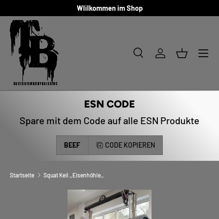
Wlilkommen im Shop
DIREKT ZUM INHALT
Menü
Suche
Einloggen
Einkaufsk
Suchen
Art
Alle
ESN CODE
Spare mit dem Code auf alle ESN Produkte
BEEF
CODE KOPIEREN
Startseite
Squat Keil ,,Eisenhöhle,,