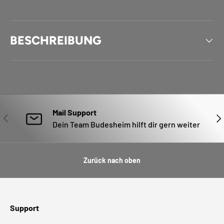
BESCHREIBUNG
Mail Support
VORHERIGE
NÄ
Dein Team Budesheim hilft dir gern weiter
Zurück nach oben
Support