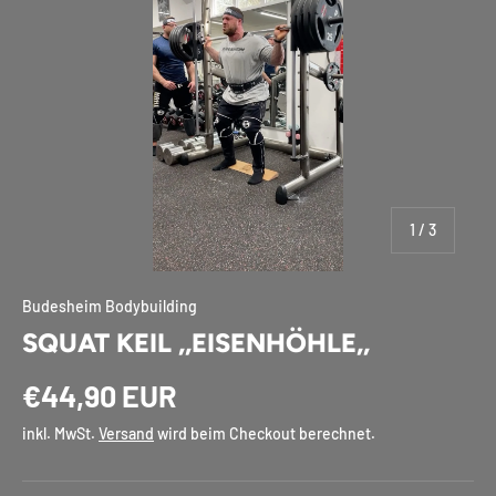
von
1
/
3
Budesheim Bodybuilding
SQUAT KEIL ,,EISENHÖHLE,,
€44,90 EUR
inkl. MwSt.
Versand
wird beim Checkout berechnet.