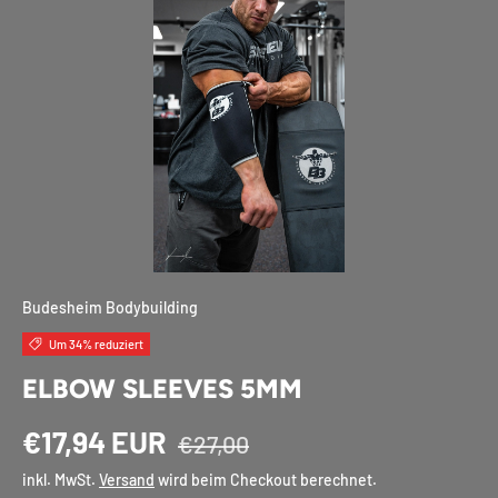
Budesheim Bodybuilding
Um 34% reduziert
ELBOW SLEEVES 5MM
€17,94 EUR
€27,00
inkl. MwSt.
Versand
wird beim Checkout berechnet.