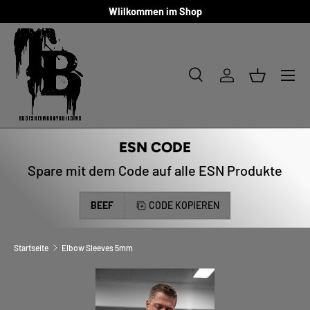
Wlilkommen im Shop
DIREKT ZUM INHALT
Menü
Suche
Einloggen
Einkaufsk
Suchen
Art
Alle
ESN CODE
Spare mit dem Code auf alle ESN Produkte
BEEF
CODE KOPIEREN
Startseite
Elbow Sleeves 5mm