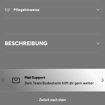
Pflegehinweise
BESCHREIBUNG
Mail Support
VORHERIGE
NÄ
Dein Team Budesheim hilft dir gern weiter
Zurück nach oben